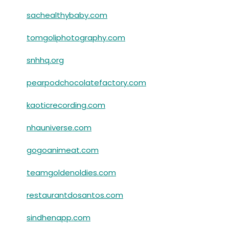
sachealthybaby.com
tomgoliphotography.com
snhhq.org
pearpodchocolatefactory.com
kaoticrecording.com
nhauniverse.com
gogoanimeat.com
teamgoldenoldies.com
restaurantdosantos.com
sindhenapp.com