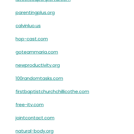
parentingplus.org
calvinluo.us
hop-cast.com
goteammaria.com
newproductivity.org
100randomtasks.com
firstbaptistchurchchillicothe.com
free-itv.com
jointcontact.com
natural-body.org