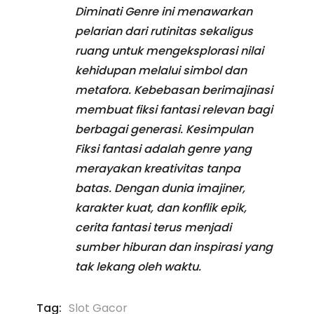
Diminati Genre ini menawarkan
pelarian dari rutinitas sekaligus
ruang untuk mengeksplorasi nilai
kehidupan melalui simbol dan
metafora. Kebebasan berimajinasi
membuat fiksi fantasi relevan bagi
berbagai generasi. Kesimpulan
Fiksi fantasi adalah genre yang
merayakan kreativitas tanpa
batas. Dengan dunia imajiner,
karakter kuat, dan konflik epik,
cerita fantasi terus menjadi
sumber hiburan dan inspirasi yang
tak lekang oleh waktu.
Tag:
Slot Gacor