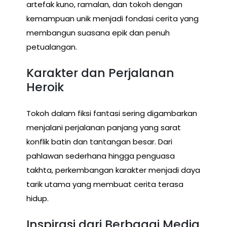
artefak kuno, ramalan, dan tokoh dengan
kemampuan unik menjadi fondasi cerita yang
membangun suasana epik dan penuh
petualangan.
Karakter dan Perjalanan
Heroik
Tokoh dalam fiksi fantasi sering digambarkan
menjalani perjalanan panjang yang sarat
konflik batin dan tantangan besar. Dari
pahlawan sederhana hingga penguasa
takhta, perkembangan karakter menjadi daya
tarik utama yang membuat cerita terasa
hidup.
Inspirasi dari Berbagai Media