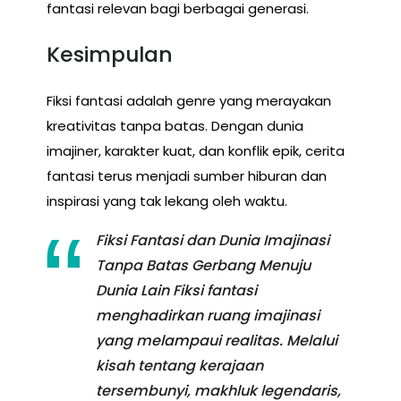
fantasi relevan bagi berbagai generasi.
Kesimpulan
Fiksi fantasi adalah genre yang merayakan
kreativitas tanpa batas. Dengan dunia
imajiner, karakter kuat, dan konflik epik, cerita
fantasi terus menjadi sumber hiburan dan
inspirasi yang tak lekang oleh waktu.
Fiksi Fantasi dan Dunia Imajinasi
Tanpa Batas Gerbang Menuju
Dunia Lain Fiksi fantasi
menghadirkan ruang imajinasi
yang melampaui realitas. Melalui
kisah tentang kerajaan
tersembunyi, makhluk legendaris,