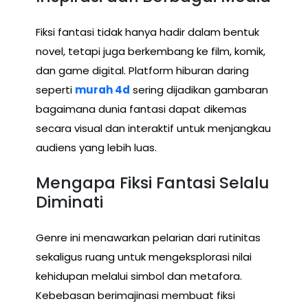
Fiksi fantasi tidak hanya hadir dalam bentuk
novel, tetapi juga berkembang ke film, komik,
dan game digital. Platform hiburan daring
seperti
murah 4d
sering dijadikan gambaran
bagaimana dunia fantasi dapat dikemas
secara visual dan interaktif untuk menjangkau
audiens yang lebih luas.
Mengapa Fiksi Fantasi Selalu
Diminati
Genre ini menawarkan pelarian dari rutinitas
sekaligus ruang untuk mengeksplorasi nilai
kehidupan melalui simbol dan metafora.
Kebebasan berimajinasi membuat fiksi