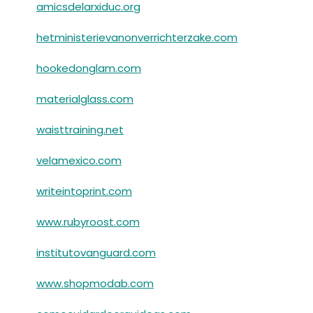
amicsdelarxiduc.org
hetministerievanonverrichterzake.com
hookedonglam.com
materialglass.com
waisttraining.net
velamexico.com
writeintoprint.com
www.rubyroost.com
institutovanguard.com
www.shopmodab.com