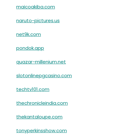
maicoakiba.com
naruto-pictures.us
net9k.com
pondok.app
quazar-millenium.net
slotonlinepgcasino.com
techtv101.com
thechronicleindia.com
thekantaloupe.com
tonyperkinsshow.com